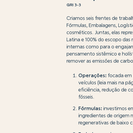
GRI 3-3
Criamos seis frentes de trab
Fórmulas, Embalagens, Logísti
cosméticos. Juntas, elas repr
Latina e 100% do escopo das m
internas como para o engajam
pensamento sistêmico e holíst
remover as emissões de carb
Operações:
focada em a
veículos (leia mais na p
eficiência, redução de 
fósseis.
Fórmulas:
investimos em
ingredientes de origem 
regenerativas de baixo c