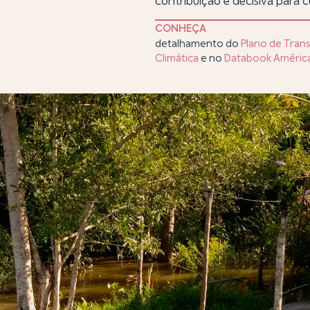
contribuição é decisiva para 
CONHEÇA
detalhamento do
Plano de Tran
Climática
e no
Databook América