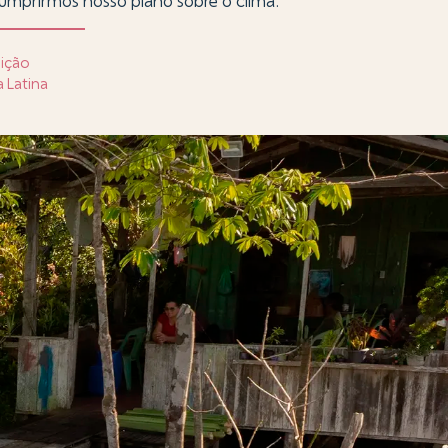
cumprirmos nosso plano sobre o clima.
sição
 Latina