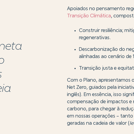
Apoiados no pensamento reg
Transição Climática
, composto
Construir resiliência; mi
regenerativas.
 meta
Descarbonização do negó
alinhadas ao cenário de 1
o
Transição justa e equita
s
Com o Plano, apresentamos o 
eia
Net Zero, guiados pela iniciat
inglês). Em essência, isso sign
compensação de impactos e ne
carbono, para chegar à reduçã
em nossas operações – tanto a
geradas na cadeia de valor (
l