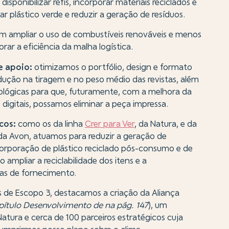
sponibilizar refis, incorporar materiais reciclados e
zar plástico verde e reduzir a geração de resíduos.
m ampliar o uso de combustíveis renováveis e menos
rar a eficiência da malha logística.
e apoio:
otimizamos o portfólio, design e formato
dução na tiragem e no peso médio das revistas, além
ológicas para que, futuramente, com a melhora da
 digitais, possamos eliminar a peça impressa.
cos:
como os da linha
Crer para Ver
, da Natura, e da
 da Avon, atuamos para reduzir a geração de
corporação de plástico reciclado pós-consumo e de
ampliar a reciclabilidade dos itens e a
ias de fornecimento.
s de Escopo 3, destacamos a criação da Aliança
apítulo Desenvolvimento de na pág. 147
), um
tura e cerca de 100 parceiros estratégicos cuja