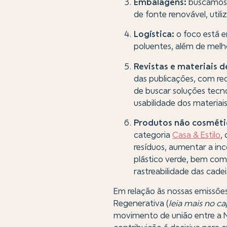
Embalagens:
buscamos di
de fonte renovável, utili
Logística:
o foco está e
poluentes, além de melho
Revistas e materiais d
das publicações, com re
de buscar soluções tecn
usabilidade dos materiais
Produtos não cosméti
categoria
Casa & Estilo
,
resíduos, aumentar a in
plástico verde, bem como 
rastreabilidade das cade
Em relação às nossas emissõe
Regenerativa (
leia mais no c
movimento de união entre a Na