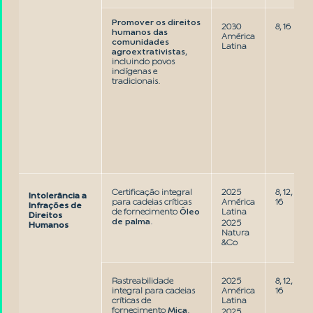
Promover os direitos
2030
8, 16
humanos das
América
comunidades
Latina
agroextrativistas
,
incluindo povos
indígenas e
tradicionais.
Certificação integral
2025
8, 12,
Intolerância a
para cadeias críticas
América
16
Infrações de
de fornecimento
Óleo
Latina
Direitos
de palma
.
2025
Humanos
Natura
&Co
Rastreabilidade
2025
8, 12,
integral para cadeias
América
16
críticas de
Latina
fornecimento
Mica
.
2025