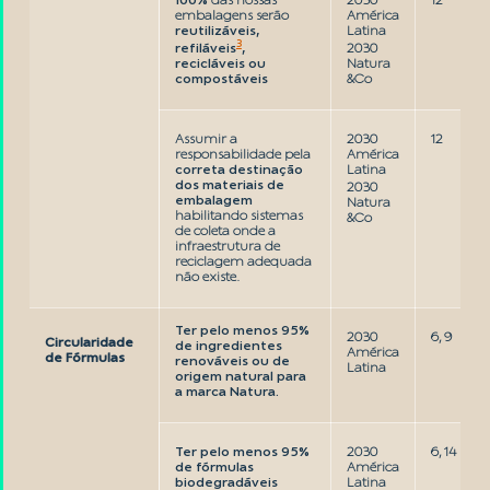
100%
das nossas
2030
12
embalagens serão
América
reutilizáveis,
Latina
3
refiláveis
,
2030
recicláveis ou
Natura
compostáveis
&Co
Assumir a
2030
12
responsabilidade pela
América
correta destinação
Latina
dos materiais de
2030
embalagem
Natura
habilitando sistemas
&Co
de coleta onde a
infraestrutura de
reciclagem adequada
não existe.
Ter pelo menos 95%
2030
6, 9
Circularidade
de ingredientes
América
de Fórmulas
renováveis ou de
Latina
origem natural para
a marca Natura.
Ter pelo menos 95%
2030
6, 14
de fórmulas
América
biodegradáveis
Latina