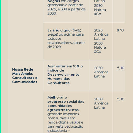
negras
em cargos
Latina
gerenciais a partir de
2030
2025; e 30% a partir de
Natura
2030.
&Co
Salário digno
(
living
2023
8, 10
wage
) ou acima para
América
todos os
Latina
colaboradores a partir
2030
de 2023.
Natura
&Co
Aumentar em 10% o
2030
5, 10
Nossa Rede
Índice de
América
Mais Ampla:
Desenvolvimento
Latina
Consultoras e
Humano das
Comunidades
Consultoras.
Melhorar o
2030
5, 10
progresso social das
América
comunidades
Latina
agroextrativistas
,
gerando impactos
mensuráveis em
renda digna, saúde e
bem-estar, educação
e cidadania –