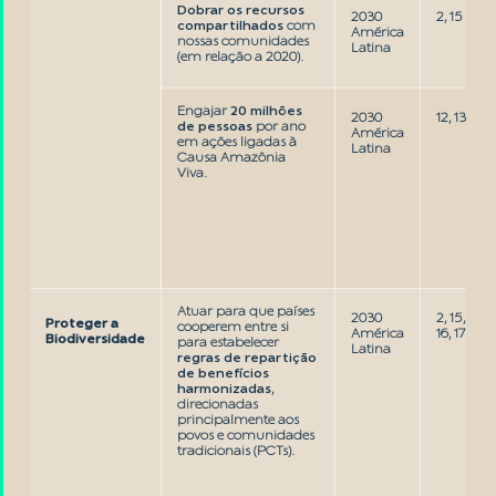
Dobrar os recursos
2030
2, 15
compartilhados
com
América
nossas comunidades
Latina
(em relação a 2020).
Engajar
20 milhões
2030
12, 13
de pessoas
por ano
América
em ações ligadas à
Latina
Causa Amazônia
Viva.
Atuar para que países
2030
2, 15,
Proteger a
cooperem entre si
América
16, 17
Biodiversidade
para estabelecer
Latina
regras de repartição
de benefícios
harmonizadas
,
direcionadas
principalmente aos
povos e comunidades
tradicionais (PCTs).