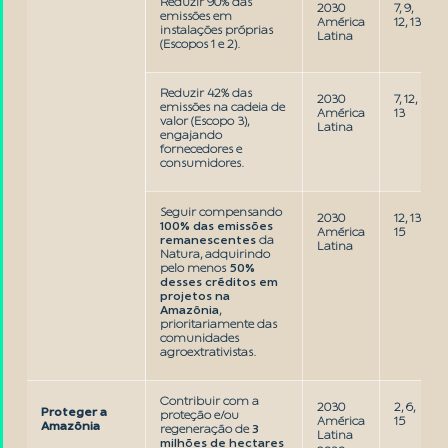
Reduzir 90% das
2030
7, 9,
emissões em
América
12, 13
instalações próprias
Latina
(Escopos 1 e 2).
Reduzir 42% das
2030
7, 12,
emissões na cadeia de
América
13
valor (Escopo 3),
Latina
engajando
fornecedores e
consumidores.
Seguir compensando
2030
12, 13,
100% das emissões
América
15
remanescentes
da
Latina
Natura, adquirindo
pelo menos
50%
desses créditos em
projetos na
Amazônia
,
prioritariamente das
comunidades
agroextrativistas.
Contribuir com a
2030
2, 6,
Proteger a
proteção e/ou
América
15
Amazônia
regeneração de
3
Latina
milhões de hectares