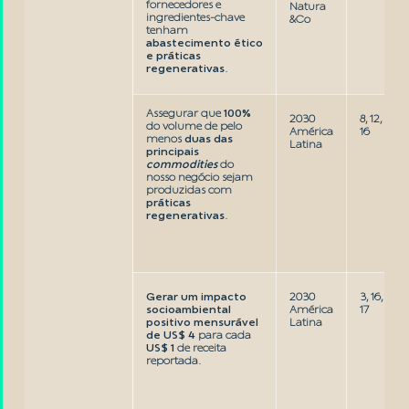
fornecedores e
Natura
ingredientes-chave
&Co
tenham
abastecimento ético
e práticas
regenerativas
.
Assegurar que
100%
2030
8, 12,
do volume de pelo
América
16
menos
duas das
Latina
principais
commodities
do
nosso negócio sejam
produzidas com
práticas
regenerativas
.
Gerar um impacto
2030
3, 16,
socioambiental
América
17
positivo mensurável
Latina
de US$ 4
para cada
US$ 1
de receita
reportada.