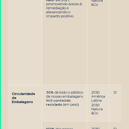
valor
até 2027,
Natura
promovendo acesso à
&Co
remediação e
alavancando o
impacto positivo.
50%
de todo o plástico
2030
12
Circularidade
de nossas embalagens
América
de
terá
conteúdo
Latina
Embalagens
reciclado
(em peso).
2030
Natura
&Co