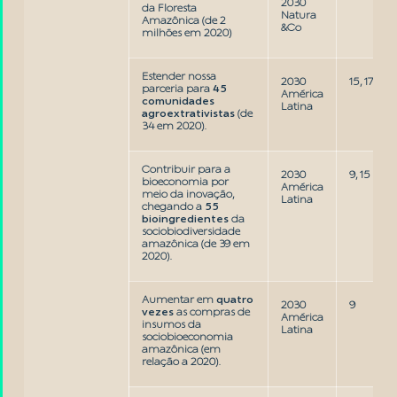
2030
da Floresta
Natura
Amazônica (de 2
&Co
milhões em 2020)
Estender nossa
2030
15, 17
parceria para
45
América
comunidades
Latina
agroextrativistas
(de
34 em 2020).
Contribuir para a
2030
9, 15
bioeconomia por
América
meio da inovação,
Latina
chegando a
55
bioingredientes
da
sociobiodiversidade
amazônica (de 39 em
2020).
Aumentar em
quatro
2030
9
vezes
as compras de
América
insumos da
Latina
sociobioeconomia
amazônica (em
relação a 2020).