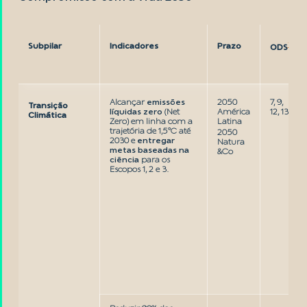
1
Subpilar
Indicadores
Prazo
ODS
Alcançar
emissões
2050
7, 9,
Transição
líquidas zero
(Net
América
12, 13
Climática
Zero) em linha com a
Latina
trajetória de 1,5°C até
2050
2030 e
entregar
Natura
metas baseadas na
&Co
ciência
para os
Escopos 1, 2 e 3.