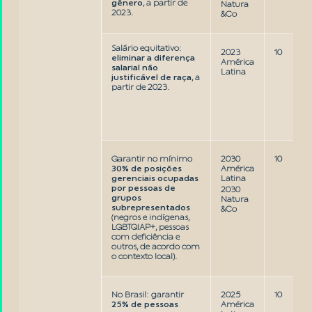
gênero
, a partir de
Natura
2023.
&Co
Salário equitativo:
2023
10
eliminar a diferença
América
salarial não
Latina
justificável de raça
, a
partir de 2023.
Garantir no mínimo
2030
10
30% de posições
América
gerenciais ocupadas
Latina
por pessoas de
2030
grupos
Natura
subrepresentados
&Co
(negros e indígenas,
LGBTQIAP+, pessoas
com deficiência e
outros, de acordo com
o contexto local).
No Brasil: garantir
2025
10
25% de pessoas
América