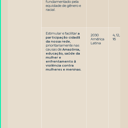
fundamentado pela
equidade de gênero e
racial.
Estimular e facilitar
a
2030
4, 12,
participação cidadã
América
16
da nossa rede
,
Latina
prioritariamente nas
causas de
Amazônia,
educação, saúde da
mulher e
enfrentamento à
violência contra
mulheres e meninas.